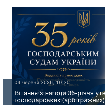
годи 35-річчя утворення
их (арбітражних) судів України