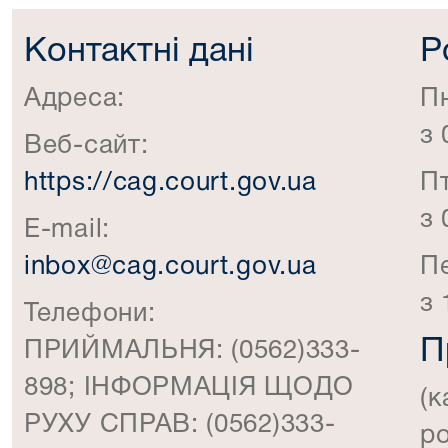
Контактні дані
Р
Адреса:
П
з 
Веб-сайт:
https://cag.court.gov.ua
П
з 
E-mail:
inbox@cag.court.gov.ua
П
з 
Телефони:
П
ПРИЙМАЛЬНЯ: (0562)333-
898; ІНФОРМАЦІЯ ЩОДО
(к
РУХУ СПРАВ: (0562)333-
ро