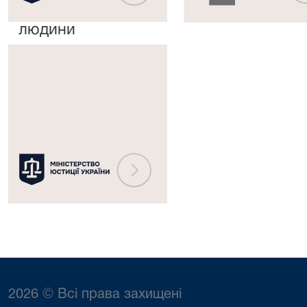
прав
рішень
людини
Міністерство
юстиції
України
2026 © Всі права захищені